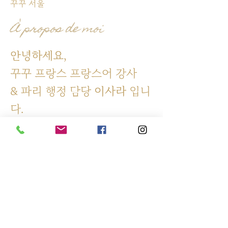
꾸꾸 서울
À propos de moi
안녕하세요
,
꾸꾸 프랑스 프랑스어 강사
& 파리 행정 담당
이사라
입니
다.
Sala LEE
Responsable des étudiants et Professeur de FLE
대표
이한나 |
사업자
457-45-00420
|
대표번호
02.722.8253
SÉOUL 서울시 종로구 율곡로1, 3층
PARIS 323 RUE DE VAUGIRARD 75015 PARIS, FRANCE
Kakaotalk: coucoufrance