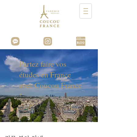
Partez faire vos
études en France
avec Coucou France
!
​프랑스 전문학교 소개