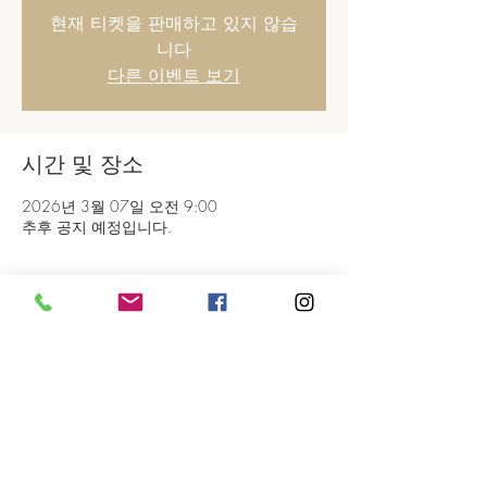
현재 티켓을 판매하고 있지 않습
니다
다른 이벤트 보기
시간 및 장소
2026년 3월 07일 오전 9:00
추후 공지 예정입니다.
이벤트 공유하기
대표
이한나 |
사업자
457-45-00420
|
대표번호
02.722.8253
SÉOUL 서울시 종로구 율곡로1, 3층
PARIS 323 RUE DE VAUGIRARD 75015 PARIS, FRANCE