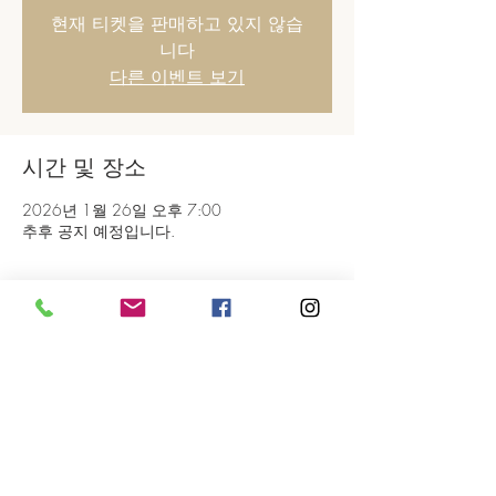
현재 티켓을 판매하고 있지 않습
니다
다른 이벤트 보기
시간 및 장소
2026년 1월 26일 오후 7:00
추후 공지 예정입니다.
이벤트 공유하기
대표
이한나 |
사업자
457-45-00420
|
대표번호
02.722.8253
SÉOUL 서울시 종로구 율곡로1, 3층
PARIS 323 RUE DE VAUGIRARD 75015 PARIS, FRANCE