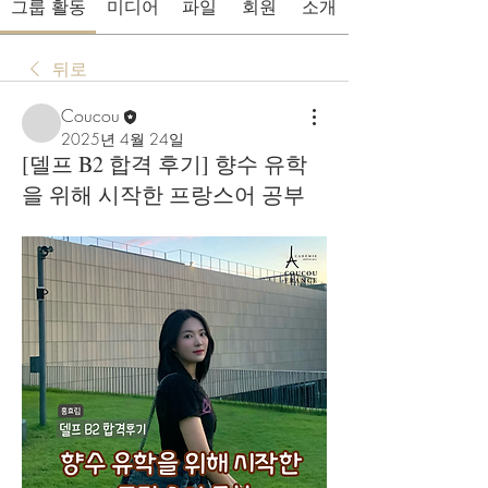
그룹 활동
미디어
파일
회원
소개
뒤로
Coucou
2025년 4월 24일
[델프 B2 합격 후기] 향수 유학
을 위해 시작한 프랑스어 공부