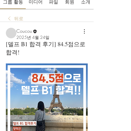
그룹 활동
미디어
파일
회원
소개
뒤로
Coucou
2025년 4월 24일
[델프 B1 합격 후기] 84.5점으로
합격!